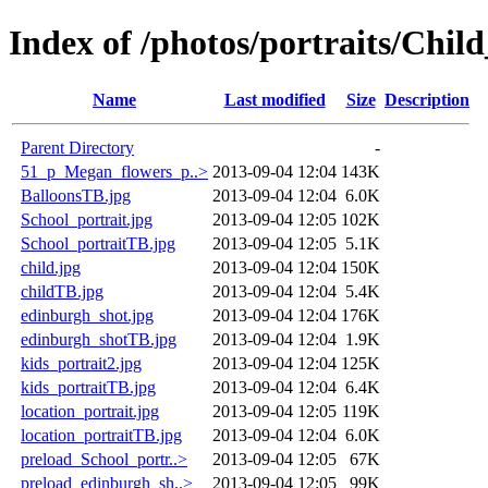
Index of /photos/portraits/Child
Name
Last modified
Size
Description
Parent Directory
-
51_p_Megan_flowers_p..>
2013-09-04 12:04
143K
BalloonsTB.jpg
2013-09-04 12:04
6.0K
School_portrait.jpg
2013-09-04 12:05
102K
School_portraitTB.jpg
2013-09-04 12:05
5.1K
child.jpg
2013-09-04 12:04
150K
childTB.jpg
2013-09-04 12:04
5.4K
edinburgh_shot.jpg
2013-09-04 12:04
176K
edinburgh_shotTB.jpg
2013-09-04 12:04
1.9K
kids_portrait2.jpg
2013-09-04 12:04
125K
kids_portraitTB.jpg
2013-09-04 12:04
6.4K
location_portrait.jpg
2013-09-04 12:05
119K
location_portraitTB.jpg
2013-09-04 12:04
6.0K
preload_School_portr..>
2013-09-04 12:05
67K
preload_edinburgh_sh..>
2013-09-04 12:05
99K