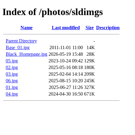
Index of /photos/sldimgs
Name
Last modified
Size
Description
Parent Directory
-
Base_01.jpg
2011-11-01 11:00
14K
Black_Homepage.jpg
2026-05-19 15:48
28K
05.jpg
2023-10-24 09:42
129K
02.jpg
2025-05-16 08:18
180K
03.jpg
2025-02-04 14:14
209K
06.jpg
2025-08-15 10:20
245K
01.jpg
2025-06-27 11:26
327K
04.jpg
2024-04-30 16:50
671K